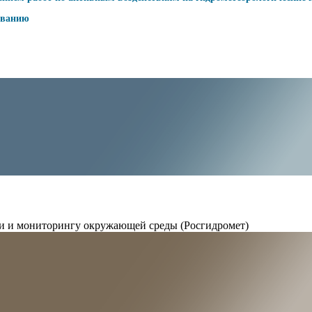
ованию
и и мониторингу окружающей среды (Росгидромет)