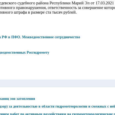
девского судебного района Республики Марий Эл от 17.03.2021
тивного правонарушения, ответственность за совершение которо
ивного штрафа в размере ста тысяч рублей.
а РФ в ПФО. Межведомственное сотрудничество
дведомственных Росгидромету
раниц зон затопления
ор) за деятельностью в области гидрометеорологии и смежных с ней
ением работ по активным воздействиям на гидрометеорологические 