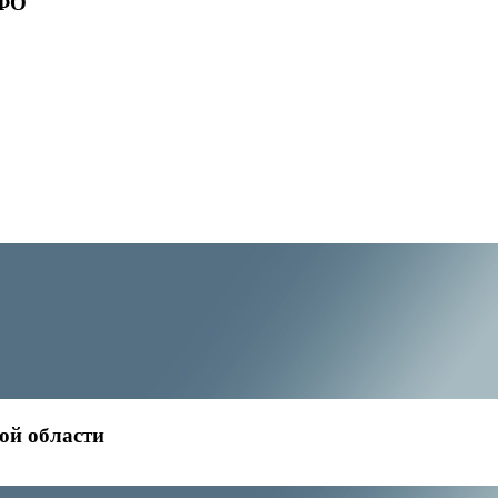
ПФО
ой области