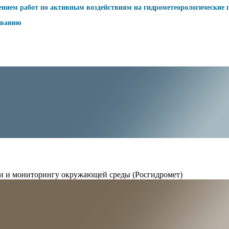
ением работ по активным воздействиям на гидрометеорологические 
ованию
и и мониторингу окружающей среды (Росгидромет)