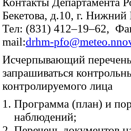
Контакты Департамента Р
Бекетова, д.10, г. Нижни
Тел: (831) 412–19–62, Фак
mail:
drhm
-
pfo
@
meteo
.
nno
Исчерпывающий перечень 
запрашиваться контрольн
контролируемого лица
Программа (план) и по
наблюдений;
Перечень документов на