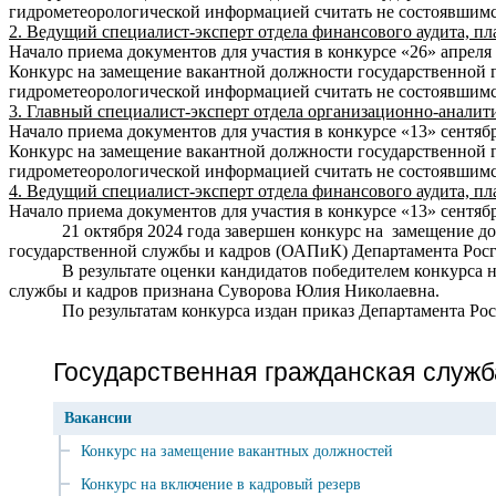
гидрометеорологической информацией считать не состоявшимся
2. Ведущий специалист-эксперт отдела финансового аудита, п
Начало приема документов для участия в конкурсе «26» апреля 
Конкурс на замещение вакантной должности государственной г
гидрометеорологической информацией считать не состоявшимся
3.
Гл
авный специалист-эксперт отдела организационно-анали
Начало приема документов для участия в конкурсе «13» сентябр
Конкурс на замещение вакантной должности государственной г
гидрометеорологической информацией считать не состоявшимся
4.
Ведущий специалист-эксперт отдела финансового аудита, п
Начало приема документов для участия в конкурсе «13» сентябр
21 октября 2024 года завершен конкурс на замещение должн
государственной службы и кадров (ОАПиК) Департамента Рос
В результате оценки кандидатов победителем конкурса на з
службы и кадров признана Суворова Юлия Николаевна.
По результатам конкурса издан приказ Департамента Росги
Государственная гражданская служб
Вакансии
Конкурс на замещение вакантных должностей
Конкурс на включение в кадровый резерв