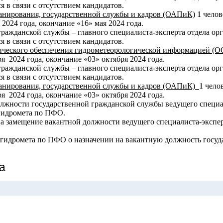
 в связи с отсутствием кандидатов.
ланирования, государственной службы и кадров (ОАПиК)
1 челов
2024 года, окончание «16» мая 2024 года.
ражданской службы – главного специалиста-эксперта отдела ор
 в связи с отсутствием кандидатов.
тического обеспечения гидрометеорологической информацией (
я 2024 года, окончание «03» октября 2024 года.
ражданской службы – главного специалиста-эксперта отдела ор
 в связи с отсутствием кандидатов.
ланирования, государственной службы и кадров (ОАПиК)
1 чело
я 2024 года, окончание «03» октября 2024 года.
ости государственной гражданской службы ведущего специалис
гидромета по ПФО.
амещение вакантной должности ведущего специалиста-эксперта
дромета по ПФО о назначении на вакантную должность госуда
а