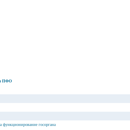
ии ПФО
на функционирование госоргана